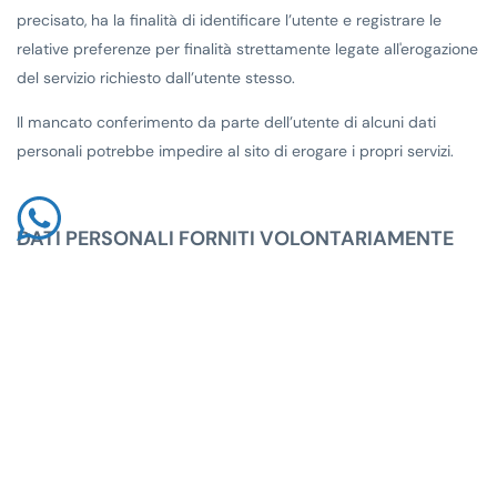
precisato, ha la finalità di identificare l’utente e registrare le
relative preferenze per finalità strettamente legate all'erogazione
del servizio richiesto dall’utente stesso.
Il mancato conferimento da parte dell’utente di alcuni dati
personali potrebbe impedire al sito di erogare i propri servizi.
DATI PERSONALI FORNITI VOLONTARIAMENTE
DALL’UTENTE
In diversi punti di questo sito l’utente ha la possibilità di
trasmettere propri dati personali (es. indirizzo e-mail, nome, CAP,
altri dati anagrafici e non) anche mediante la compilazione di
forms o l’invio di messaggi di posta elettronica. Il conferimento
di questi dati avviene su base facoltativa, esplicita e volontaria, e
comporta la successiva acquisizione dell'indirizzo email del
mittente, necessario per rispondere alle richieste, nonché degli